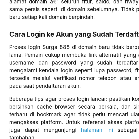
alamat domain â€” seluruh fitur, saldo, dan riwa
sama persis seperti di domain sebelumnya. Tidak
baru setiap kali domain berpindah.
Cara Login ke Akun yang Sudah Terdaft
Proses login Surga 888 di domain baru tidak ber
lama. Pemain cukup membuka link alternatif yang a
username dan password yang sudah terdaftar
mengalami kendala login seperti lupa password, fi
tersedia melalui verifikasi nomor telepon atau e
pada saat pendaftaran akun.
Beberapa tips agar proses login lancar: pastikan kon
bersihkan cache browser secara berkala, dan sim
terbaru di bookmark agar tidak perlu mencari ulan
mengakses platform. Untuk referensi akses platf
juga dapat mengunjungi
halaman ini
sebagai 
tambahan.