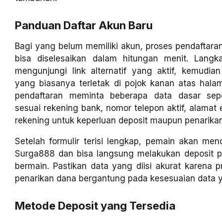
Panduan Daftar Akun Baru
Bagi yang belum memiliki akun, proses pendaftara
bisa diselesaikan dalam hitungan menit. Lang
mengunjungi link alternatif yang aktif, kemudian
yang biasanya terletak di pojok kanan atas hala
pendaftaran meminta beberapa data dasar sep
sesuai rekening bank, nomor telepon aktif, alamat 
rekening untuk keperluan deposit maupun penarika
Setelah formulir terisi lengkap, pemain akan me
Surga888 dan bisa langsung melakukan deposit p
bermain. Pastikan data yang diisi akurat karena p
penarikan dana bergantung pada kesesuaian data y
Metode Deposit yang Tersedia