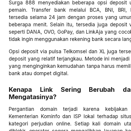
Surga 888 menyediakan beberapa opsi deposit
pemain. Transfer bank melalui BCA, BNI, BRI,
tersedia selama 24 jam dengan proses yang umu
beberapa menit. Selain itu, tersedia juga deposit 
seperti DANA, OVO, GoPay, dan LinkAja yang coco
tidak ingin menggunakan rekening bank secara lan
Opsi deposit via pulsa Telkomsel dan XL juga ters
deposit yang relatif terjangkau. Metode ini menjadi
yang menginginkan kemudahan tanpa harus memilik
bank atau dompet digital.
Kenapa Link Sering Berubah d
Mengatasinya?
Pergantian domain terjadi karena kebijakan
Kementerian Kominfo dan ISP lokal terhadap situ
kategori perjudian online. Setiap kali domain u
diblokir, operator segera mengalihkan layanan 