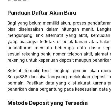
Panduan Daftar Akun Baru
Bagi yang belum memiliki akun, proses pendaftara
bisa diselesaikan dalam hitungan menit. Lang
mengunjungi link alternatif yang aktif, kemudian
yang biasanya terletak di pojok kanan atas hala
pendaftaran meminta beberapa data dasar sep
sesuai rekening bank, nomor telepon aktif, alamat 
rekening untuk keperluan deposit maupun penarika
Setelah formulir terisi lengkap, pemain akan me
Surga888 dan bisa langsung melakukan deposit p
bermain. Pastikan data yang diisi akurat karena p
penarikan dana bergantung pada kesesuaian data y
Metode Deposit yang Tersedia