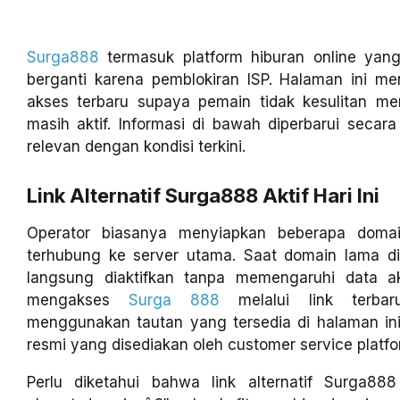
Surga888
termasuk platform hiburan online yan
berganti karena pemblokiran ISP. Halaman ini m
akses terbaru supaya pemain tidak kesulitan m
masih aktif. Informasi di bawah diperbarui secara
relevan dengan kondisi terkini.
Link Alternatif Surga888 Aktif Hari Ini
Operator biasanya menyiapkan beberapa doma
terhubung ke server utama. Saat domain lama dib
langsung diaktifkan tanpa memengaruhi data a
mengakses
Surga 888
melalui link terbar
menggunakan tautan yang tersedia di halaman ini
resmi yang disediakan oleh customer service platfo
Perlu diketahui bahwa link alternatif Surga8