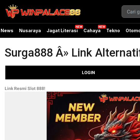
News
Nusaraya
Jagat Literasi
Cahaya
Tekno
Otomo
Surga888 Â» Link Alternati
LOGIN
Link Resmi Slot 888!